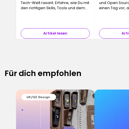
Tech-Welt rasant. Erfahre, wie Du mit
und Open Source
den richtigen Skills, Tools und dem
einen Tag vor, a
passenden Mindset immer einen
wiederholende
Schritt voraus bleibst.
automatisiert s
keine Sorgen m
menschliche…
Artikel lesen
Arti
Für dich empfohlen
6