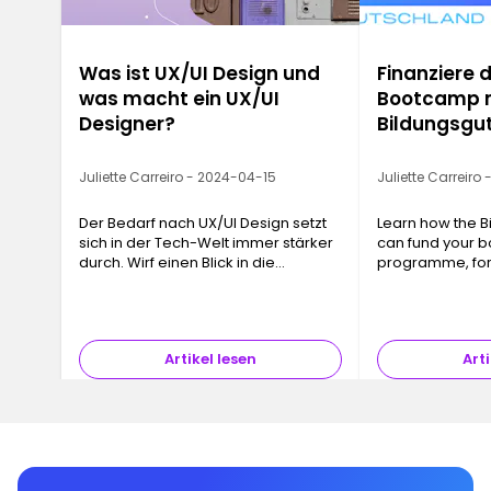
Was ist UX/UI Design und
Finanziere 
was macht ein UX/UI
Bootcamp 
Designer?
Bildungsgu
Juliette Carreiro - 2024-04-15
Juliette Carreiro
Der Bedarf nach UX/UI Design setzt
Learn how the B
sich in der Tech-Welt immer stärker
can fund your 
durch. Wirf einen Blick in die
programme, for
faszinierende Welt des
Nutzererlebnisses ...
Artikel lesen
Arti