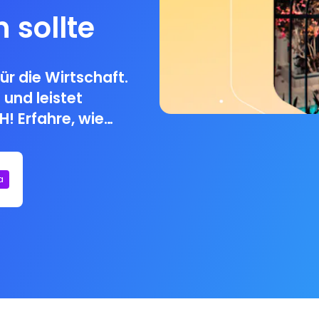
 sollte
für die Wirtschaft.
 und leistet
H! Erfahre, wie
 warum du dem
test.
a