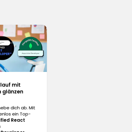
lauf mit
en glänzen
hebe dich ab. Mit
enlos ein Top-
ified React
h