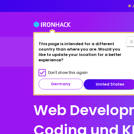
🌟 
This page is intended for a different
Finanzierung
Für Arbeitsve
country than where you are. Would you
Bootcamps
Über uns
like to update your location for a better
experience?
Don't show this again
Germany
United States
Deutschland
Web Developm
Coding und K