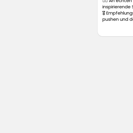
✍🏼 An echten
inspirierende
🎖️ Empfehlun
pushen und d