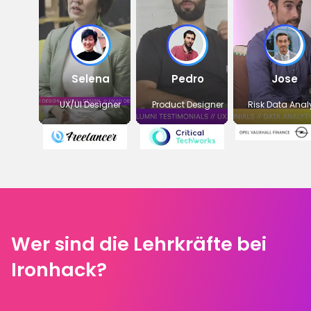
Selena
Pedro
Jose
UX/UI Designer
Product Designer
Risk Data Anal
Wer sind die Lehrkräfte bei
Ironhack?