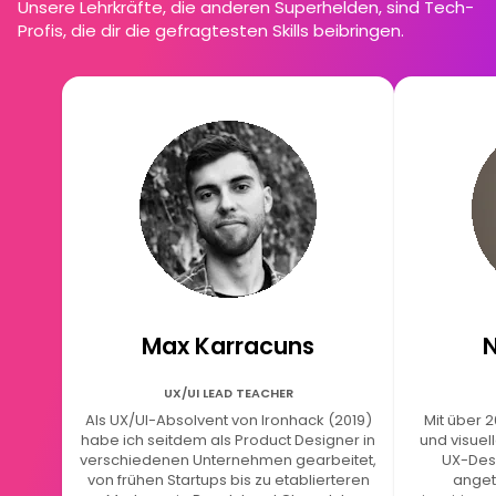
Unsere Lehrkräfte, die anderen Superhelden, sind Tech-
Profis, die dir die gefragtesten Skills beibringen.
Max Karracuns
N
UX/UI LEAD TEACHER
Als UX/UI-Absolvent von Ironhack (2019)
Mit über 2
habe ich seitdem als Product Designer in
und visuel
verschiedenen Unternehmen gearbeitet,
UX-Des
von frühen Startups bis zu etablierteren
anget