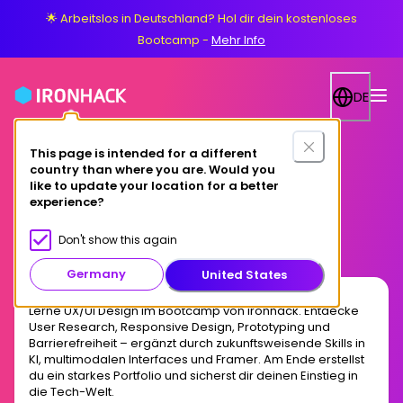
🌟 Arbeitslos in Deutschland? Hol dir dein kostenloses
Bootcamp
-
Mehr Info
DE
This page is intended for a different
country than where you are. Would you
Online
like to update your location for a better
experience?
AI-Driven UX/UI Design
Don't show this again
Germany
United States
Lerne UX/UI Design im Bootcamp von Ironhack. Entdecke
User Research, Responsive Design, Prototyping und
Barrierefreiheit – ergänzt durch zukunftsweisende Skills in
KI, multimodalen Interfaces und Framer. Am Ende erstellst
du ein starkes Portfolio und sicherst dir deinen Einstieg in
die Tech-Welt.