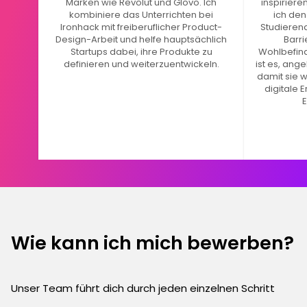
Marken wie Revolut und Glovo. Ich
inspiriere
kombiniere das Unterrichten bei
ich den
Ironhack mit freiberuflicher Product-
Studierend
Design-Arbeit und helfe hauptsächlich
Barri
Startups dabei, ihre Produkte zu
Wohlbefind
definieren und weiterzuentwickeln.
ist es, ang
damit sie w
digitale 
E
Wie kann ich mich bewerben?
Unser Team führt dich durch jeden einzelnen Schritt