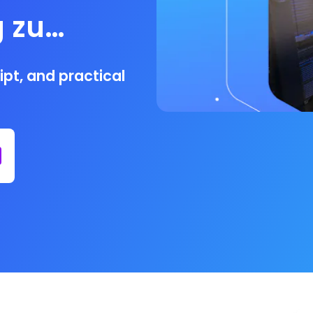
 zu
pt, and practical
itfaden