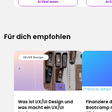
Artikel lesen
Arti
Für dich empfohlen
6
Was ist UX/UI Design und
Finanziere 
was macht ein UX/UI
Bootcamp 