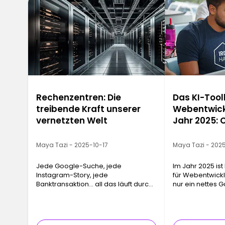
Rechenzentren: Die
Das KI-Toolk
treibende Kraft unserer
Webentwick
vernetzten Welt
Jahr 2025: 
Replit
Maya Tazi - 2025-10-17
Maya Tazi - 202
Jede Google-Suche, jede
Im Jahr 2025 ist 
Instagram-Story, jede
für Webentwickl
Banktransaktion… all das läuft durch
nur ein nettes G
ein Rechenzentrum. Diese
einem echten Pr
Infrastrukturen, oft unsichtbar und
Piloten geword
doch absolut unverzichtbar, bilden
Codebearbeitun
das physische Rückgra…