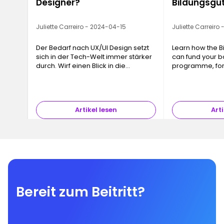
Designer?
Bildungsgu
Juliette Carreiro - 2024-04-15
Juliette Carreiro
Der Bedarf nach UX/UI Design setzt
Learn how the B
sich in der Tech-Welt immer stärker
can fund your 
durch. Wirf einen Blick in die
programme, for
faszinierende Welt des
Nutzererlebnisses ...
Artikel lesen
Arti
Bereit zum Beitritt?