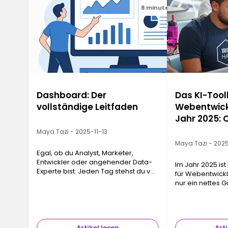
8 minuten
Dashboard: Der
Das KI-Toolk
vollständige Leitfaden
Webentwick
Jahr 2025: 
Replit
Maya Tazi - 2025-11-13
Maya Tazi - 202
Egal, ob du Analyst, Marketer,
Entwickler oder angehender Data-
Im Jahr 2025 ist 
Experte bist: Jeden Tag stehst du vor
für Webentwickl
einer riesigen Menge an
nur ein nettes G
Informationen. Ohne klare Struktur
einem echten Pr
verlieren diese Daten schnell ihren
Piloten geword
Wert…
Codebearbeitun
Artikel lesen
Arti