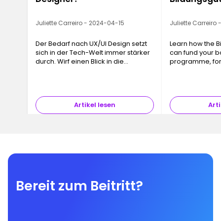
Juliette Carreiro - 2024-04-15
Juliette Carreiro
Der Bedarf nach UX/UI Design setzt
Learn how the B
sich in der Tech-Welt immer stärker
can fund your 
durch. Wirf einen Blick in die
programme, for
faszinierende Welt des
Nutzererlebnisses ...
Artikel lesen
Arti
Bereit zum Beitritt?