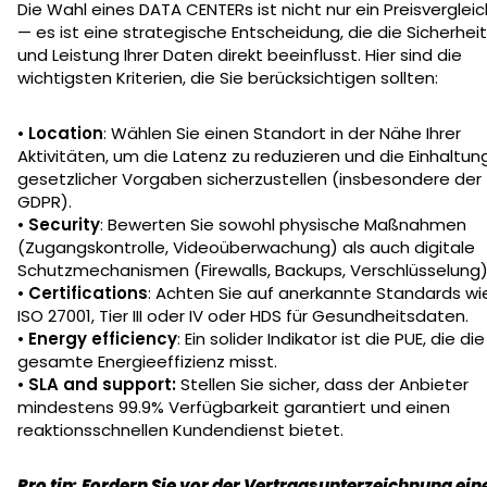
Die Wahl eines DATA CENTERs ist nicht nur ein Preisvergleic
— es ist eine strategische Entscheidung, die die Sicherheit
und Leistung Ihrer Daten direkt beeinflusst. Hier sind die
wichtigsten Kriterien, die Sie berücksichtigen sollten:
•
Location
: Wählen Sie einen Standort in der Nähe Ihrer
Aktivitäten, um die Latenz zu reduzieren und die Einhaltun
gesetzlicher Vorgaben sicherzustellen (insbesondere der
GDPR).
•
Security
: Bewerten Sie sowohl physische Maßnahmen
(Zugangskontrolle, Videoüberwachung) als auch digitale
Schutzmechanismen (Firewalls, Backups, Verschlüsselung)
•
Certifications
: Achten Sie auf anerkannte Standards wi
ISO 27001, Tier III oder IV oder HDS für Gesundheitsdaten.
•
Energy efficiency
: Ein solider Indikator ist die PUE, die die
gesamte Energieeffizienz misst.
•
SLA and support:
Stellen Sie sicher, dass der Anbieter
mindestens 99.9% Verfügbarkeit garantiert und einen
reaktionsschnellen Kundendienst bietet.
Pro tip: Fordern Sie vor der Vertragsunterzeichnung ein