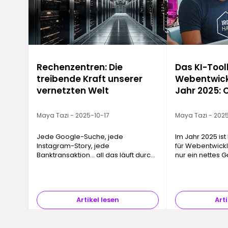
Rechenzentren: Die
Das KI-Toolk
treibende Kraft unserer
Webentwick
vernetzten Welt
Jahr 2025: 
Replit
Maya Tazi - 2025-10-17
Maya Tazi - 202
Jede Google-Suche, jede
Im Jahr 2025 ist 
Instagram-Story, jede
für Webentwickl
Banktransaktion… all das läuft durch
nur ein nettes G
ein Rechenzentrum. Diese
einem echten Pr
Infrastrukturen, oft unsichtbar und
Piloten geword
doch absolut unverzichtbar, bilden
Codebearbeitun
das physische Rückgra…
Artikel lesen
Arti