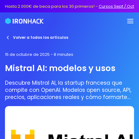
Hasta 2.000€ de beca para los 30 primeros!
-
Cursos Sept / Oct
Volver a todos los artículos
15 de octubre de 2025
- 8 minutes
Mistral AI: modelos y usos
Descubre Mistral AI, la startup francesa que
compite con OpenAI. Modelos open source, API,
precios, aplicaciones reales y cómo formarte
con Ironhack para trabajar en IA en 2025.