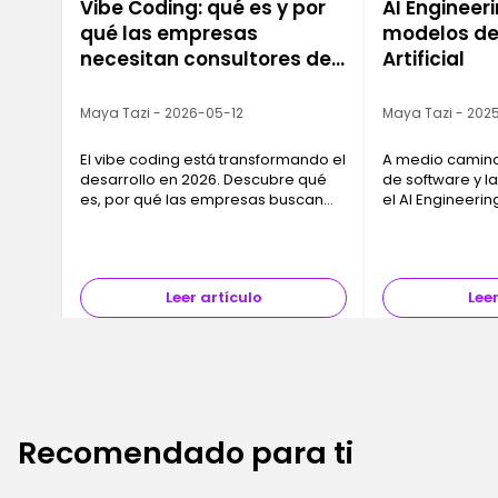
Vibe Coding: qué es y por
AI Engineeri
qué las empresas
modelos de 
necesitan consultores de
Artificial
IA ahora mismo
Maya Tazi - 2026-05-12
Maya Tazi - 2025
El vibe coding está transformando el
A medio camino 
desarrollo en 2026. Descubre qué
de software y la 
es, por qué las empresas buscan
el AI Engineeri
consultores de IA y cómo formarte
clave para las 
con Ironhack.
modelos de IA e
útiles y desple
Leer artículo
Leer
Recomendado para ti