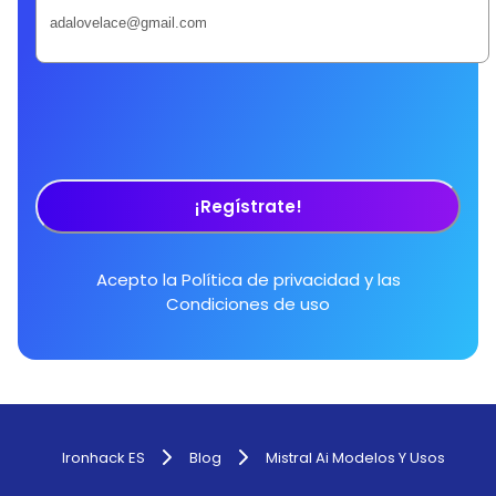
¡Regístrate!
Acepto la
Política de privacidad
y las
Condiciones de uso
Ironhack ES
Blog
Mistral Ai Modelos Y Usos