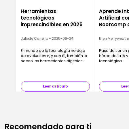
Herramientas
Aprende Int
tecnológicas
Artificial c
imprescindibles en 2025
Bootcamp d
Juliette Carreiro - 2025-06-24
Ellen Merryweathe
El mundo de la tecnología no deja
Pasa de ser un 
de evolucionar, y con él, también lo
héroe de la IA y
hacen las herramientas digitales
tecnológica.
que merece la pena tener muy
presentes este año. Hemos
recopilado una selección de 10
herramientas que tanto tú como tu
Leer artículo
Leer
empresa deberíais considerar para
manteneros a la vanguardia.
Recomendado para ti