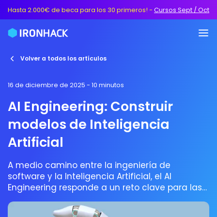
Hasta 2.000€ de beca para los 30 primeros!
-
Cursos Sept / Oct
Volver a todos los artículos
16 de diciembre de 2025
- 10 minutos
AI Engineering: Construir
modelos de Inteligencia
Artificial
A medio camino entre la ingeniería de
software y la Inteligencia Artificial, el AI
Engineering responde a un reto clave para las
empresas: convertir modelos de IA en
productos fiables, útiles y desplegados a gran