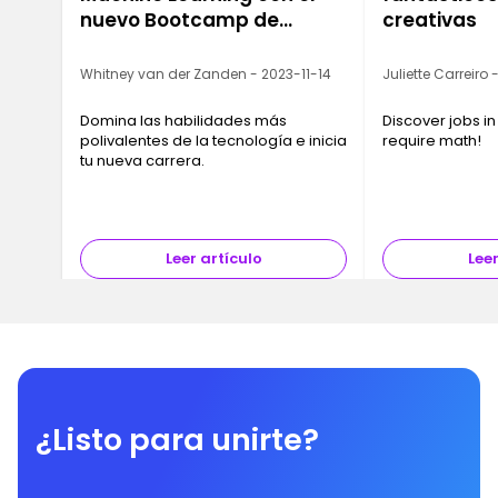
nuevo Bootcamp de
creativas
Ironhack
Whitney van der Zanden - 2023-11-14
Juliette Carreiro
Domina las habilidades más
Discover jobs in
polivalentes de la tecnología e inicia
require math!
tu nueva carrera.
Leer artículo
Leer
¿Listo para unirte?