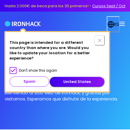
Hasta 2.000€ de beca para los 30 primeros!
-
Cursos Sept / Oct
ES
This page is intended for a different
country than where you are. Would you
like to update your location for a better
experience?
Términos y condiciones
Don't show this again
Spain
United States
Bienvenido al sitio web de Ironhack, y gracias por
visitarnos. Esperamos que disfrute de la experiencia.