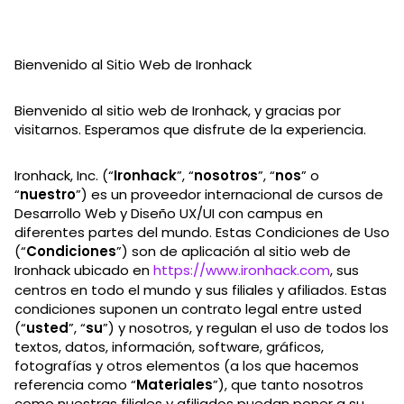
Bienvenido al Sitio Web de Ironhack
Bienvenido al sitio web de Ironhack, y gracias por
visitarnos. Esperamos que disfrute de la experiencia.
Ironhack, Inc. (“
Ironhack
”, “
nosotros
”, “
nos
” o
“
nuestro
”) es un proveedor internacional de cursos de
Desarrollo Web y Diseño UX/UI con campus en
diferentes partes del mundo. Estas Condiciones de Uso
(“
Condiciones
”) son de aplicación al sitio web de
Ironhack ubicado en
https://www.ironhack.com
, sus
centros en todo el mundo y sus filiales y afiliados. Estas
condiciones suponen un contrato legal entre usted
(“
usted
”, “
su
”) y nosotros, y regulan el uso de todos los
textos, datos, información, software, gráficos,
fotografías y otros elementos (a los que hacemos
referencia como “
Materiales
”), que tanto nosotros
como nuestras filiales y afiliados puedan poner a su