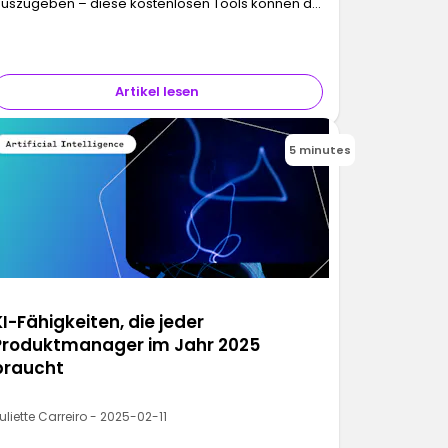
uszugeben – diese kostenlosen Tools können dir
elfen, in die Welt des digitalen Designs
inzusteigen und schon heute echte Projekte zu
tarten.
Artikel lesen
5 minutes
KI-Fähigkeiten, die jeder
Produktmanager im Jahr 2025
braucht
uliette Carreiro - 2025-02-11