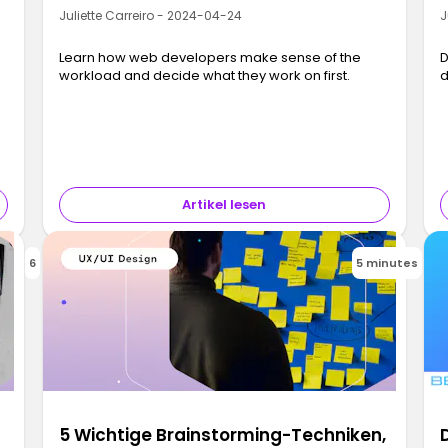
Juliette Carreiro - 2024-04-24
J
Learn how web developers make sense of the
D
workload and decide what they work on first.
d
Artikel lesen
6
5 minutes
t
5 Wichtige Brainstorming-Techniken,