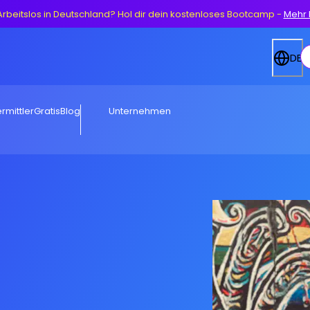
Arbeitslos in Deutschland? Hol dir dein kostenloses Bootcamp
-
Mehr 
DE
rmittler
Gratis
Blog
Unternehmen