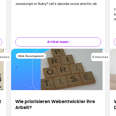
Javascript or Ruby? Let’s decide once and for all.
T
t
a
Artikel lesen
inutes
6 minutes
t
Wie priorisieren Webentwickler ihre
Arbeit?