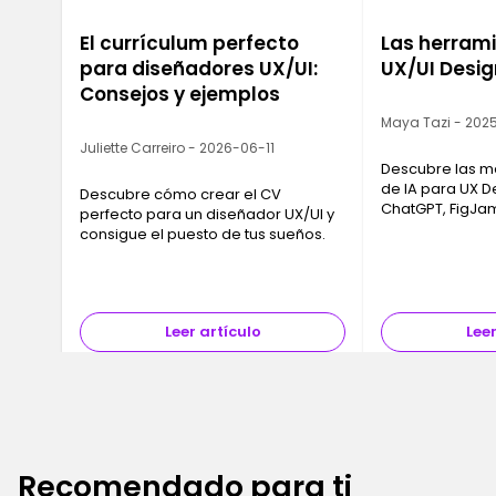
El currículum perfecto
Las herrami
para diseñadores UX/UI:
UX/UI Desig
Consejos y ejemplos
Maya Tazi - 202
Juliette Carreiro - 2026-06-11
Descubre las m
de IA para UX D
Descubre cómo crear el CV
ChatGPT, FigJam
perfecto para un diseñador UX/UI y
Image para ace
consigue el puesto de tus sueños.
investigación, 
prototipos.
Leer artículo
Leer
Recomendado para ti