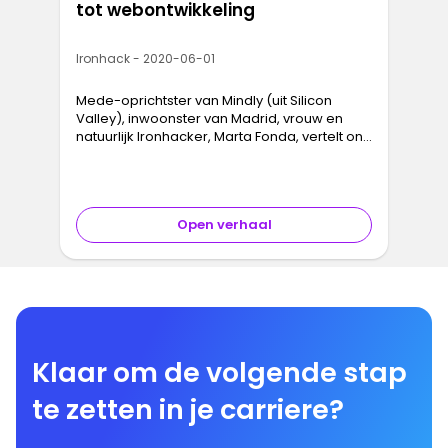
tot webontwikkeling
Ironhack - 2020-06-01
Mede-oprichtster van Mindly (uit Silicon
Valley), inwoonster van Madrid, vrouw en
natuurlijk Ironhacker, Marta Fonda, vertelt ons
over haar Ironhack-ervaring als student aan
het webontwikkelingsbootca…
Open verhaal
Klaar om de volgende stap
te zetten in je carriere?