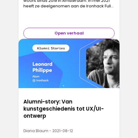
woont sinds 2019 in Amsterdam. In mei 2021
heeft ze deelgenomen aan de Ironhack Full
Stack Web Development bootcamp, en we
interviewden haar over haar ervari…
Open verhaal
Alumni-story: Van
kunstgeschiedenis tot UX/UI-
ontwerp
Diana Blaum - 2021-08-12