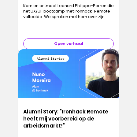
Kom en ontmoet Leonard Philippe-Perron die
het UX/UI-bootcamp met Ironhack-Remote
voltooide. We spraken met hem over zijn
Ironhack-ervaring en zijn ongelooflijke
laatste project. Voordat we het in det…
Open verhaal
Alumni Story: "Ironhack Remote
heeft mij voorbereid op de
arbeidsmarkt!"