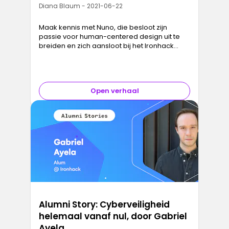
Diana Blaum - 2021-06-22
Maak kennis met Nuno, die besloot zijn
passie voor human-centered design uit te
breiden en zich aansloot bij het Ironhack
Remote UX/UI-designbootcamp . Voordat
we uitgebreid ingaan op jouw ervaring, k…
Open verhaal
Alumni Story: Cyberveiligheid
helemaal vanaf nul, door Gabriel
Ayela