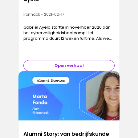
Ironhack - 2021-02-17
Gabriel Ayela startte in november 2020 aan
het cyberveiligheidsbootcamp Het
programma duurt 12 weken fulltime. Als we
hem interviewen is het half januari en heeft hij
meer dan de helft van het bootcam…
Open verhaal
Alumni Story: van bedrijfskunde