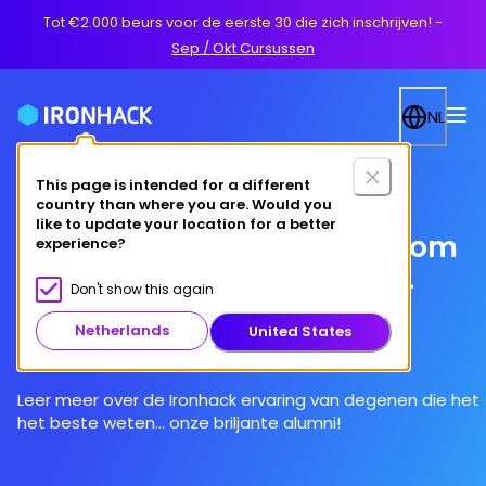
Tot €2.000 beurs voor de eerste 30 die zich inschrijven!
-
Sep / Okt Cursussen
NL
This page is intended for a different
country than where you are. Would you
like to update your location for a better
Ontmoet onze alumni en kom
experience?
erachter hoe zij in de tech-
Don't show this again
sector zijn beland
Netherlands
United States
Leer meer over de Ironhack ervaring van degenen die het
het beste weten... onze briljante alumni!