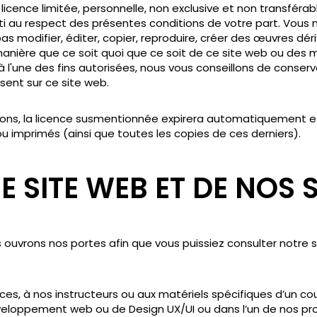
cence limitée, personnelle, non exclusive et non transférable 
jetti au respect des présentes conditions de votre part. Vous 
s modifier, éditer, copier, reproduire, créer des œuvres dériv
anière que ce soit quoi que ce soit de ce site web ou des ma
t à l'une des fins autorisées, nous vous conseillons de conser
ssent sur ce site web.
itions, la licence susmentionnée expirera automatiquement 
 imprimés (ainsi que toutes les copies de ces derniers).
CE SITE WEB ET DE NOS 
s ouvrons nos portes afin que vous puissiez consulter notre
es, à nos instructeurs ou aux matériels spécifiques d’un cou
loppement web ou de Design UX/UI ou dans l’un de nos pro