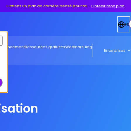
Obtiens un plan de carrière pensé pour toi
-
Obtenir mon plan
FR
Financement
Ressources gratuites
Webinars
Blog
Enterprises
isation