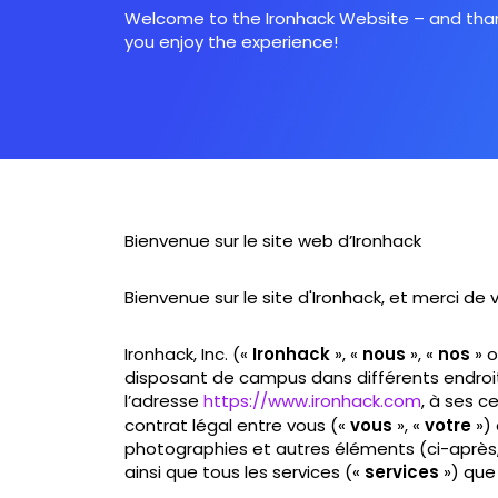
Welcome to the Ironhack Website – and thank
you enjoy the experience!
Bienvenue sur le site web d’Ironhack
Bienvenue sur le site d'Ironhack, et merci de
Ironhack, Inc. («
Ironhack
», «
nous
», «
nos
» o
disposant de campus dans différents endroit
l’adresse
https://www.ironhack.com
, à ses c
contrat légal entre vous («
vous
», «
votre
») 
photographies et autres éléments (ci-après,
ainsi que tous les services («
services
») que