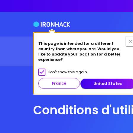
This page is intended for a different
country than where you are. Would you
Formations
Alternance
Étudiez à Ironhack
like to update your location for a better
experience?
Don't show this again
France
United States
Conditions d'util