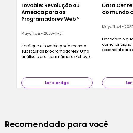
Lovable: Revolução ou
Data Cente
Ameaça para os
do mundo 
Programadores Web?
Maya Tazi - 2025
Maya Tazi - 2025-11-21
Descobre o que
como funciona 
Será que o Lovable pode mesmo
essencial para
substituir os programadores? Uma
da cloud e dos
análise clara, com números-chave
claro e direto, 
e limites reais da IA, para
Ironhack.
compreender o futuro da profissão.
Ler o artigo
Ler
Recomendado para você