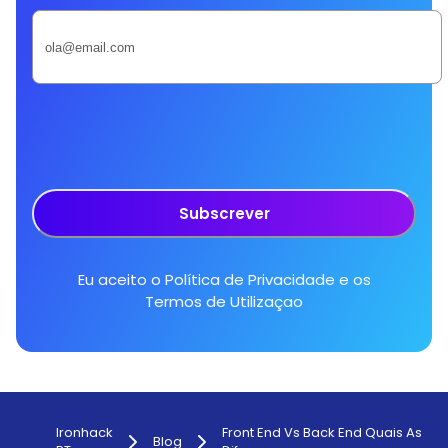
Subscrever
Eu aceito o
Política de Privacidade
e os
Termos de Utilizaçao
Ironhack
Front End Vs Back End Quais As
Blog