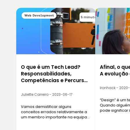
5 minutos
O que é um Tech Lead?
Afinal, o qu
Responsabilidades,
A evolução
Competências e Percurso
Profissional
Ironhack - 2020
Juliette Carreiro - 2023-06-17
“Design” é um 
Quando alguém 
Vamos demistificar alguns
pode significar
conceitos errados relativamente a
desde design in
um membro importante na equipa
até trabalhar 
de desenvolvimento de software.
publicidade. Po