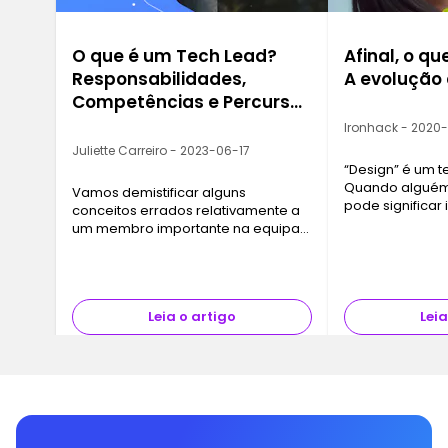
O que é um Tech Lead?
Afinal, o qu
Responsabilidades,
A evolução
Competências e Percurso
Profissional
Ironhack - 2020
Juliette Carreiro - 2023-06-17
“Design” é um 
Quando alguém 
Vamos demistificar alguns
pode significar
conceitos errados relativamente a
desde design in
um membro importante na equipa
até trabalhar 
de desenvolvimento de software.
publicidade. Po
década, a…
Leia o artigo
Leia