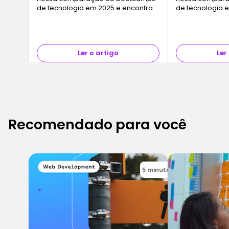
de tecnologia em 2025 e encontra o
de tecnologia 
programa que melhor se adapta
programa que 
aos teus objetivos de carreira e ao
aos teus objeti
teu estilo de vida.
teu estilo de vid
Ler o artigo
Ler
Recomendado para você
5 minutos