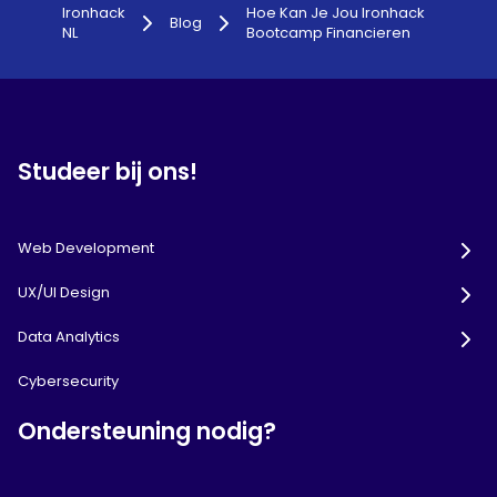
Ironhack
Hoe Kan Je Jou Ironhack
Blog
NL
Bootcamp Financieren
Studeer bij ons!
Web Development
UX/UI Design
Data Analytics
Cybersecurity
Ondersteuning nodig?