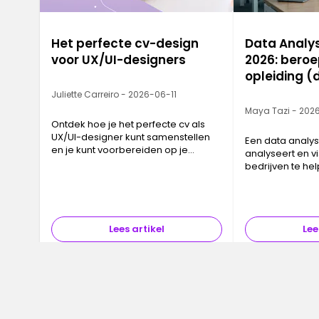
Het perfecte cv-design
Data Analys
voor UX/UI-designers
2026: beroep
opleiding 
gids)
Juliette Carreiro - 2026-06-11
Maya Tazi - 202
Ontdek hoe je het perfecte cv als
UX/UI-designer kunt samenstellen
Een data analyst
en je kunt voorbereiden op je
analyseert en v
droombaan.
bedrijven te he
beslissingen te
intensieve boo
kun je data ana
strenge technis
Lees artikel
Lee
Amsterdam bed
gemiddelde sal
analyst €65.000
typische range 
€84.000.