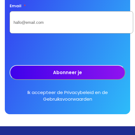
Email
*
Abonneer je
Ik accepteer de
Privacybeleid
en de
Gebruiksvoorwaarden