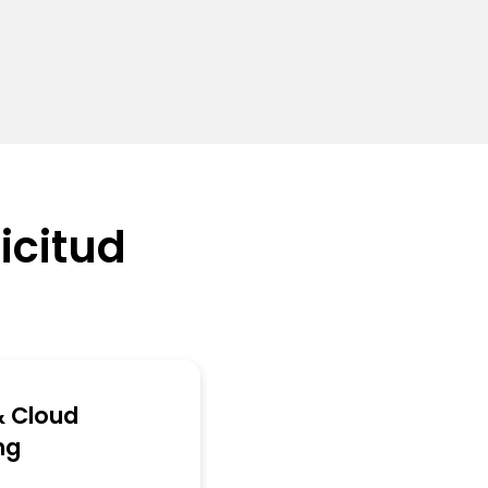
icitud
 Cloud
ng