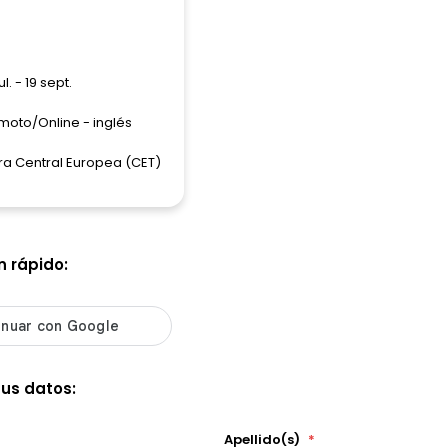
jul. - 19 sept.
moto/Online - inglés
ra Central Europea (CET)
n rápido:
tus datos:
Apellido(s)
*