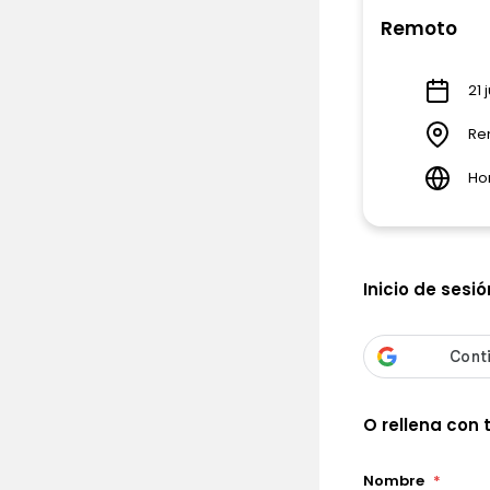
Remoto
21 
Re
Ho
Inicio de sesió
O rellena con 
Nombre
*