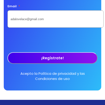
Email
*
¡Regístrate!
Acepto la
Política de privacidad
y las
Condiciones de uso