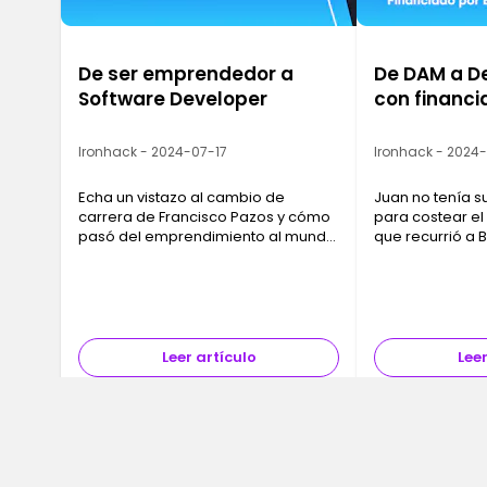
De ser emprendedor a
De DAM a D
Software Developer
con financia
Ironhack - 2024-07-17
Ironhack - 2024
Echa un vistazo al cambio de
Juan no tenía s
carrera de Francisco Pazos y cómo
para costear el
pasó del emprendimiento al mundo
que recurrió a
Tech.
a pagar su for
encontrara trab
curso.
Leer artículo
Leer