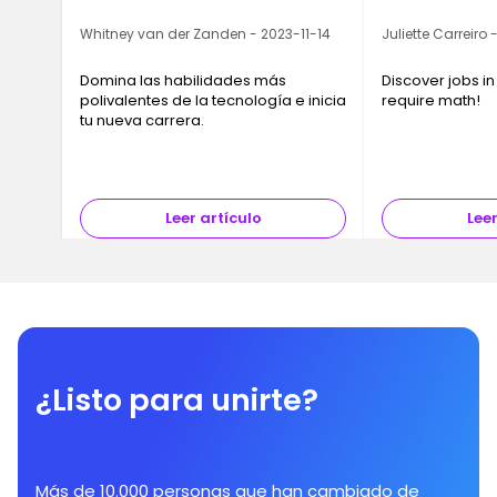
Ironhack
Whitney van der Zanden - 2023-11-14
Juliette Carreiro
Domina las habilidades más
Discover jobs in
polivalentes de la tecnología e inicia
require math!
tu nueva carrera.
Leer artículo
Leer
¿Listo para unirte?
Más de 10.000 personas que han cambiado de