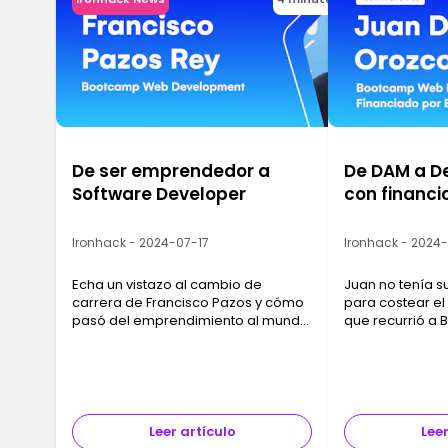
De ser emprendedor a
De DAM a D
Software Developer
con financia
Ironhack - 2024-07-17
Ironhack - 2024
Echa un vistazo al cambio de
Juan no tenía s
carrera de Francisco Pazos y cómo
para costear el
pasó del emprendimiento al mundo
que recurrió a
Tech.
a pagar su for
encontrara trab
curso.
Leer artículo
Leer